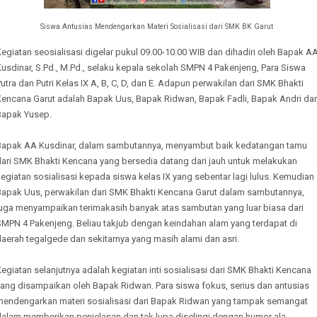
Siswa Antusias Mendengarkan Materi Sosialisasi dari SMK BK Garut
egiatan seosialisasi digelar pukul 09.00-10.00 WIB dan dihadiri oleh Bapak A
usdinar, S.Pd., M.Pd., selaku kepala sekolah SMPN 4 Pakenjeng, Para Siswa
utra dan Putri Kelas IX A, B, C, D, dan E. Adapun perwakilan dari SMK Bhakti
Kencana Garut adalah Bapak Uus, Bapak Ridwan, Bapak Fadli, Bapak Andri da
Bapak Yusep.
Bapak AA Kusdinar, dalam sambutannya, menyambut baik kedatangan tamu
dari SMK Bhakti Kencana yang bersedia datang dari jauh untuk melakukan
egiatan sosialisasi kepada siswa kelas IX yang sebentar lagi lulus. Kemudian
Bapak Uus, perwakilan dari SMK Bhakti Kencana Garut dalam sambutannya,
juga menyampaikan terimakasih banyak atas sambutan yang luar biasa dari
SMPN 4 Pakenjeng. Beliau takjub dengan keindahan alam yang terdapat di
aerah tegalgede dan sekitarnya yang masih alami dan asri.
egiatan selanjutnya adalah kegiatan inti sosialisasi dari SMK Bhakti Kencana
yang disampaikan oleh Bapak Ridwan. Para siswa fokus, serius dan antusias
mendengarkan materi sosialisasi dari Bapak Ridwan yang tampak semangat
dalam memberikan penjelasan dan tak lupa diselingi dengan humor ala