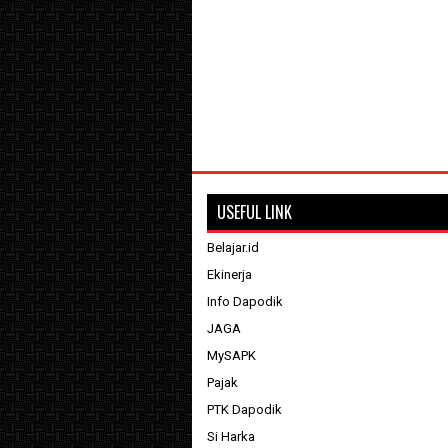
USEFUL LINK
Belajar.id
Ekinerja
Info Dapodik
JAGA
MySAPK
Pajak
PTK Dapodik
Si Harka