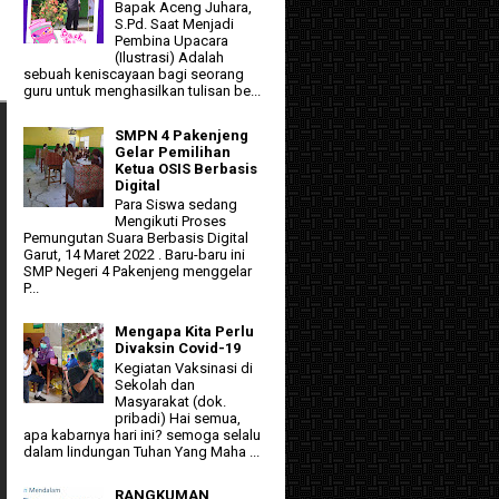
Bapak Aceng Juhara,
S.Pd. Saat Menjadi
Pembina Upacara
(Ilustrasi) Adalah
sebuah keniscayaan bagi seorang
guru untuk menghasilkan tulisan be...
SMPN 4 Pakenjeng
Gelar Pemilihan
Ketua OSIS Berbasis
Digital
Para Siswa sedang
Mengikuti Proses
Pemungutan Suara Berbasis Digital
Garut, 14 Maret 2022 . Baru-baru ini
SMP Negeri 4 Pakenjeng menggelar
P...
Mengapa Kita Perlu
Divaksin Covid-19
Kegiatan Vaksinasi di
Sekolah dan
Masyarakat (dok.
pribadi) Hai semua,
apa kabarnya hari ini? semoga selalu
dalam lindungan Tuhan Yang Maha ...
RANGKUMAN