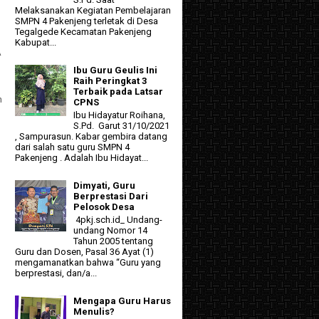
Melaksanakan Kegiatan Pembelajaran
SMPN 4 Pakenjeng terletak di Desa
Tegalgede Kecamatan Pakenjeng
Kabupat...
A
Ibu Guru Geulis Ini
Raih Peringkat 3
Terbaik pada Latsar
n
CPNS
Ibu Hidayatur Roihana,
S.Pd. Garut 31/10/2021
, Sampurasun. Kabar gembira datang
dari salah satu guru SMPN 4
Pakenjeng . Adalah Ibu Hidayat...
Dimyati, Guru
Berprestasi Dari
Pelosok Desa
4pkj.sch.id_ Undang-
undang Nomor 14
Tahun 2005 tentang
Guru dan Dosen, Pasal 36 Ayat (1)
mengamanatkan bahwa “Guru yang
berprestasi, dan/a...
Mengapa Guru Harus
Menulis?