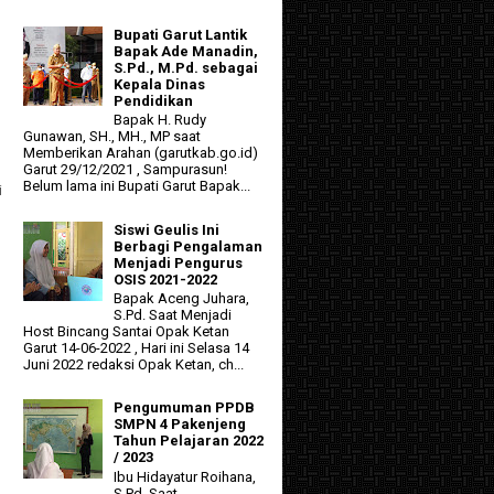
Bupati Garut Lantik
Bapak Ade Manadin,
S.Pd., M.Pd. sebagai
Kepala Dinas
Pendidikan
Bapak H. Rudy
Gunawan, SH., MH., MP saat
Memberikan Arahan (garutkab.go.id)
Garut 29/12/2021 , Sampurasun!
Belum lama ini Bupati Garut Bapak...
i
Siswi Geulis Ini
Berbagi Pengalaman
Menjadi Pengurus
OSIS 2021-2022
Bapak Aceng Juhara,
S.Pd. Saat Menjadi
Host Bincang Santai Opak Ketan
Garut 14-06-2022 , Hari ini Selasa 14
Juni 2022 redaksi Opak Ketan, ch...
Pengumuman PPDB
SMPN 4 Pakenjeng
Tahun Pelajaran 2022
/ 2023
Ibu Hidayatur Roihana,
S.Pd. Saat