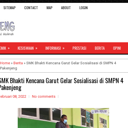
SITEMAP
CONTACT
MAP
ABOUT
LOGIN
»
»
»
EMIK
KESISWAAN
INFORMASI
PRESTASI
BERITA
OPINI
Home
»
Berita
» SMK Bhakti Kencana Garut Gelar Sosialisasi di SMPN 4
Pakenjeng
SMK Bhakti Kencana Garut Gelar Sosialisasi di SMPN 4
Pakenjeng
ebruari 08, 2022
No comments