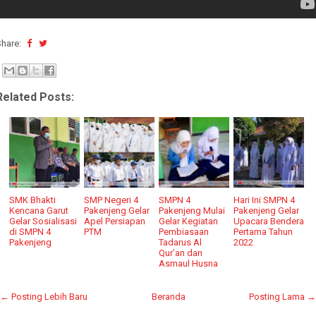
Share:
Related Posts:
SMK Bhakti
SMP Negeri 4
SMPN 4
Hari Ini SMPN 4
Kencana Garut
Pakenjeng Gelar
Pakenjeng Mulai
Pakenjeng Gelar
Gelar Sosialisasi
Apel Persiapan
Gelar Kegiatan
Upacara Bendera
di SMPN 4
PTM
Pembiasaan
Pertama Tahun
Pakenjeng
Tadarus Al
2022
Qur’an dan
Asmaul Husna
← Posting Lebih Baru
Beranda
Posting Lama →