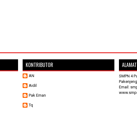
KONTRIBUTOR
ALAMAT
AN
SMPN 4 Pa
Pakenjeng
Aidil
Email: sm
www.smpn
Pak Eman
Tq