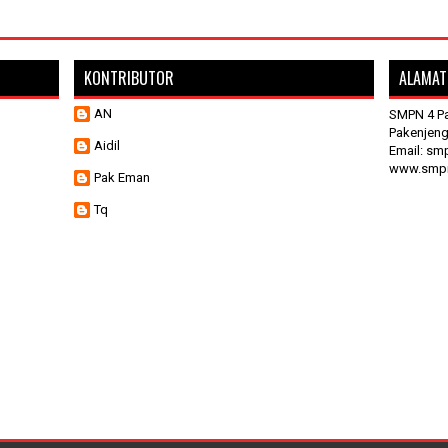
KONTRIBUTOR
ALAMAT
AN
SMPN 4 Pa
Pakenjeng
Aidil
Email: sm
www.smpn
Pak Eman
Tq