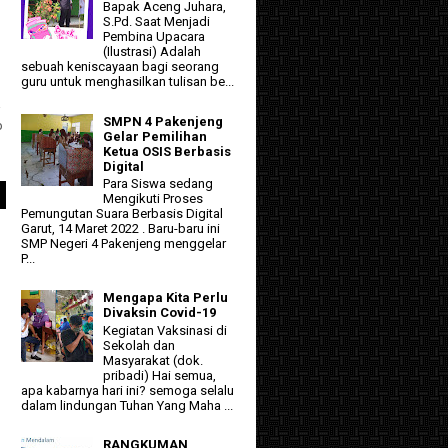
Bapak Aceng Juhara,
S.Pd. Saat Menjadi
Pembina Upacara
(Ilustrasi) Adalah
sebuah keniscayaan bagi seorang
guru untuk menghasilkan tulisan be...
a
SMPN 4 Pakenjeng
p
Gelar Pemilihan
Ketua OSIS Berbasis
Digital
Para Siswa sedang
Mengikuti Proses
Pemungutan Suara Berbasis Digital
Garut, 14 Maret 2022 . Baru-baru ini
SMP Negeri 4 Pakenjeng menggelar
P...
Mengapa Kita Perlu
Divaksin Covid-19
Kegiatan Vaksinasi di
Sekolah dan
Masyarakat (dok.
pribadi) Hai semua,
apa kabarnya hari ini? semoga selalu
dalam lindungan Tuhan Yang Maha ...
RANGKUMAN