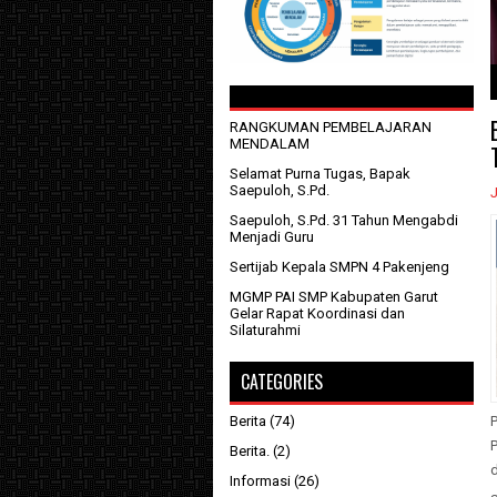
1
2
3
4
5
RANGKUMAN PEMBELAJARAN
MENDALAM
Selamat Purna Tugas, Bapak
Saepuloh, S.Pd.
J
Saepuloh, S.Pd. 31 Tahun Mengabdi
Menjadi Guru
Sertijab Kepala SMPN 4 Pakenjeng
MGMP PAI SMP Kabupaten Garut
Gelar Rapat Koordinasi dan
Silaturahmi
CATEGORIES
Berita
(74)
Berita.
(2)
Informasi
(26)