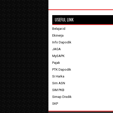
USEFUL LINK
Belajar.id
Ekinerja
Info Dapodik
JAGA
MySAPK
Pajak
PTK Dapodik
Si Harka
Sim ASN
SIM PKB
Simap Disdik
SKP