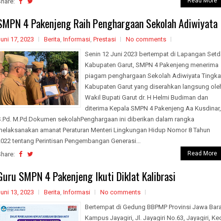
Read More
Share:
SMPN 4 Pakenjeng Raih Penghargaan Sekolah Adiwiyata
uni 17, 2023
Berita
,
Informasi
,
Prestasi
No comments
Senin 12 Juni 2023 bertempat di Lapangan Setd
Kabupaten Garut, SMPN 4 Pakenjeng menerima
piagam penghargaan Sekolah Adiwiyata Tingka
Kabupaten Garut yang diserahkan langsung ole
Wakil Bupati Garut dr. H Helmi Budiman dan
diterima Kepala SMPN 4 Pakenjeng Aa Kusdinar,
S.Pd. M.Pd.Dokumen sekolahPenghargaan ini diberikan dalam rangka
melaksanakan amanat Peraturan Menteri Lingkungan Hidup Nomor 8 Tahun
2022 tentang Perintisan Pengembangan Generasi...
Read More
Share:
Guru SMPN 4 Pakenjeng Ikuti Diklat Kalibrasi
uni 13, 2023
Berita
,
Informasi
No comments
Bertempat di Gedung BBPMP Provinsi Jawa Bara
Kampus Jayagiri, Jl. Jayagiri No.63, Jayagiri, Ke