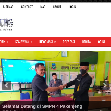
SITEMAP
CONTACT
MAP
ABOUT
LOGIN
»
»
»
EMIK
KESISWAAN
INFORMASI
PRESTASI
BERITA
OPINI
Selamat Datang di SMPN 4 Pakenjeng