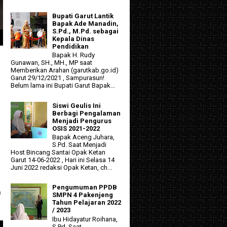
Bupati Garut Lantik
Bapak Ade Manadin,
S.Pd., M.Pd. sebagai
Kepala Dinas
Pendidikan
Bapak H. Rudy
Gunawan, SH., MH., MP saat
Memberikan Arahan (garutkab.go.id)
Garut 29/12/2021 , Sampurasun!
Belum lama ini Bupati Garut Bapak...
Siswi Geulis Ini
Berbagi Pengalaman
Menjadi Pengurus
OSIS 2021-2022
Bapak Aceng Juhara,
S.Pd. Saat Menjadi
Host Bincang Santai Opak Ketan
Garut 14-06-2022 , Hari ini Selasa 14
Juni 2022 redaksi Opak Ketan, ch...
Pengumuman PPDB
n
SMPN 4 Pakenjeng
Tahun Pelajaran 2022
/ 2023
Ibu Hidayatur Roihana,
S.Pd. Saat