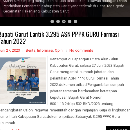
SMPN 4 Pakenjeng merupakan satuan pendidikan dibawah naungan Dinas
Pendidikan Pemerintah Kabupaten Garut yang terletak di Desa Tegalgede
Kecamatan Pakenjeng Kabupaten Garut
Bupati Garut Lantik 3.295 ASN PPPK GURU Formasi
Tahun 2022
uni 27, 2023
Berita
,
Informasi
,
Opini
No comments
Bertempat di Lapangan Otista Alun - alun
Kabupaten Garut, selasa 27 Juni 2023 Bupati
Garut mengambil sumpah jabatan dan
pelantikan ASN PPPK Guru Formasi Tahun
2022.dokumen pribadiPengambilan sumpah
jabatan tersebut berdasarkan ketetapan
keputusan Bupati Garut Nomor
800.1.13.2/Kep.502-BKD/2023 tentang
Pengangkatan Calon Pegawai Pemerintah dengan Perjanjian Kerja di lingkunga
Pemerintah Kabupaten Garut.dokumen pribadiSebanyak 3.295 PPPK Guru
disumpah...