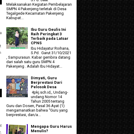
Melaksanakan Kegiatan Pembelajaran
SMPN 4 Pakenjeng terletak di Desa
Tegalgede Kecamatan Pakenjeng
Kabupat...
Ibu Guru Geulis Ini
a
Raih Peringkat 3
Terbaik pada Latsar
CPNS
t
Ibu Hidayatur Roihana,
h
S.Pd. Garut 31/10/2021
, Sampurasun. Kabar gembira datang
dari salah satu guru SMPN 4
Pakenjeng . Adalah Ibu Hidayat...
Dimyati, Guru
Berprestasi Dari
Pelosok Desa
4pkj.sch.id_ Undang-
undang Nomor 14
Tahun 2005 tentang
Guru dan Dosen, Pasal 36 Ayat (1)
mengamanatkan bahwa “Guru yang
berprestasi, dan/a...
t
Mengapa Guru Harus
Menulis?
c.