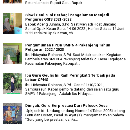
Belum lama ini Bupati Garut Bapak...
Siswi Geulis Ini Berbagi Pengalaman Menjadi
Pengurus OSIS 2021-2022
Bapak Aceng Juhara, S.Pd. Saat Menjadi Host Bincang
Santai Opak Ketan Garut 14-06-2022 , Hari ini Selasa 14 Juni
2022 redaksi Opak Ketan, ch...
Pengumuman PPDB SMPN 4 Pakenjeng Tahun
Pelajaran 2022 / 2023
Ibu Hidayatur Roihana, S.Pd. Saat Melaksanakan Kegiatan
Pembelajaran SMPN 4 Pakenjeng terletak di Desa Tegalgede
Kecamatan Pakenjeng Kabupat...
Ibu Guru Geulis Ini Raih Peringkat 3 Terbaik pada
Latsar CPNS
Ibu Hidayatur Roihana, S.Pd. Garut 31/10/2021 ,
Sampurasun. Kabar gembira datang dari salah satu guru
SMPN 4 Pakenjeng . Adalah Ibu Hidayat...
Dimyati, Guru Berprestasi Dari Pelosok Desa
4pkj.sch.id_ Undang-undang Nomor 14 Tahun 2005 tentang
Guru dan Dosen, Pasal 36 Ayat (1) mengamanatkan bahwa
“Guru yang berprestasi, dan/a...