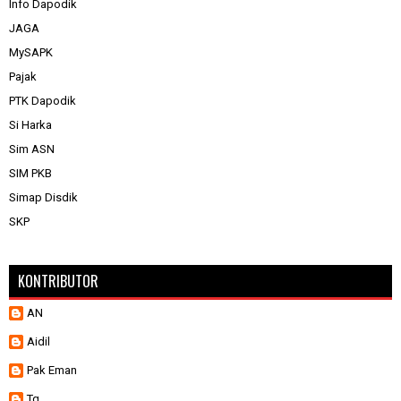
Info Dapodik
JAGA
MySAPK
Pajak
PTK Dapodik
Si Harka
Sim ASN
SIM PKB
Simap Disdik
SKP
KONTRIBUTOR
AN
Aidil
Pak Eman
Tq