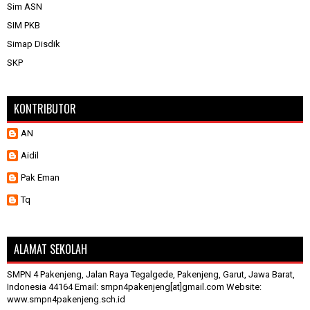
Sim ASN
SIM PKB
Simap Disdik
SKP
KONTRIBUTOR
AN
Aidil
Pak Eman
Tq
ALAMAT SEKOLAH
SMPN 4 Pakenjeng, Jalan Raya Tegalgede, Pakenjeng, Garut, Jawa Barat,
Indonesia 44164 Email: smpn4pakenjeng[at]gmail.com Website:
www.smpn4pakenjeng.sch.id