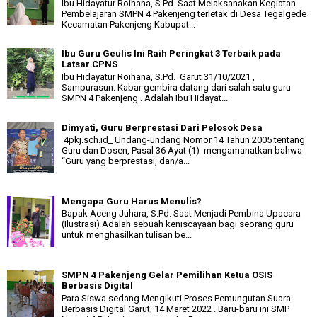
Ibu Hidayatur Roihana, S.Pd. Saat Melaksanakan Kegiatan
Pembelajaran SMPN 4 Pakenjeng terletak di Desa Tegalgede
Kecamatan Pakenjeng Kabupat...
Ibu Guru Geulis Ini Raih Peringkat 3 Terbaik pada
Latsar CPNS
Ibu Hidayatur Roihana, S.Pd. Garut 31/10/2021 ,
Sampurasun. Kabar gembira datang dari salah satu guru
SMPN 4 Pakenjeng . Adalah Ibu Hidayat...
Dimyati, Guru Berprestasi Dari Pelosok Desa
4pkj.sch.id_ Undang-undang Nomor 14 Tahun 2005 tentang
Guru dan Dosen, Pasal 36 Ayat (1) mengamanatkan bahwa
“Guru yang berprestasi, dan/a...
Mengapa Guru Harus Menulis?
Bapak Aceng Juhara, S.Pd. Saat Menjadi Pembina Upacara
(Ilustrasi) Adalah sebuah keniscayaan bagi seorang guru
untuk menghasilkan tulisan be...
SMPN 4 Pakenjeng Gelar Pemilihan Ketua OSIS
Berbasis Digital
Para Siswa sedang Mengikuti Proses Pemungutan Suara
Berbasis Digital Garut, 14 Maret 2022 . Baru-baru ini SMP