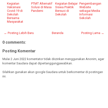
Kegiatan
PTMT Alternatif
Kegiatan Belajar
Pengembangan
Vaksinasi
Solusi di Masa
Siswa Praktik
Website
Covid-19 di
Pandemi
Bersuci di
sebagai Media
Sekolah
Sekolah
Informasi
Bersama
Sekolah
Masyarakat
← Posting Lebih Baru
Beranda
Posting Lama →
0 comments:
Posting Komentar
Mulai 2 Juni 2022 komentator tidak diizinkan menggunakan Anonim, agar
komentar Saudara dapat dipertanggungjawabkan.
Silahkan gunakan akun google Saudara untuk berkomentar di postingan
ini.