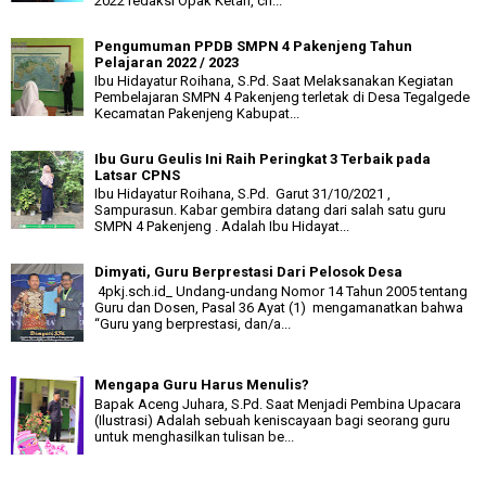
2022 redaksi Opak Ketan, ch...
Pengumuman PPDB SMPN 4 Pakenjeng Tahun
Pelajaran 2022 / 2023
Ibu Hidayatur Roihana, S.Pd. Saat Melaksanakan Kegiatan
Pembelajaran SMPN 4 Pakenjeng terletak di Desa Tegalgede
Kecamatan Pakenjeng Kabupat...
Ibu Guru Geulis Ini Raih Peringkat 3 Terbaik pada
Latsar CPNS
Ibu Hidayatur Roihana, S.Pd. Garut 31/10/2021 ,
Sampurasun. Kabar gembira datang dari salah satu guru
SMPN 4 Pakenjeng . Adalah Ibu Hidayat...
Dimyati, Guru Berprestasi Dari Pelosok Desa
4pkj.sch.id_ Undang-undang Nomor 14 Tahun 2005 tentang
Guru dan Dosen, Pasal 36 Ayat (1) mengamanatkan bahwa
“Guru yang berprestasi, dan/a...
Mengapa Guru Harus Menulis?
Bapak Aceng Juhara, S.Pd. Saat Menjadi Pembina Upacara
(Ilustrasi) Adalah sebuah keniscayaan bagi seorang guru
untuk menghasilkan tulisan be...