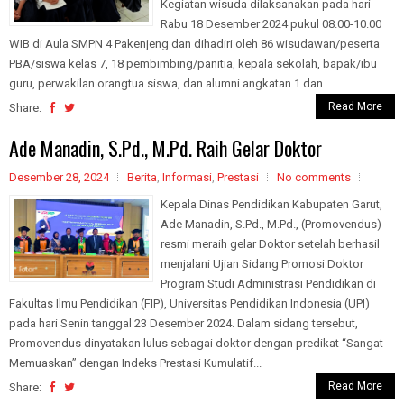
Kegiatan wisuda dilaksanakan pada hari
Rabu 18 Desember 2024 pukul 08.00-10.00
WIB di Aula SMPN 4 Pakenjeng dan dihadiri oleh 86 wisudawan/peserta
PBA/siswa kelas 7, 18 pembimbing/panitia, kepala sekolah, bapak/ibu
guru, perwakilan orangtua siswa, dan alumni angkatan 1 dan...
Read More
Share:
Ade Manadin, S.Pd., M.Pd. Raih Gelar Doktor
Desember 28, 2024
Berita
,
Informasi
,
Prestasi
No comments
Kepala Dinas Pendidikan Kabupaten Garut,
Ade Manadin, S.Pd., M.Pd., (Promovendus)
resmi meraih gelar Doktor setelah berhasil
menjalani Ujian Sidang Promosi Doktor
Program Studi Administrasi Pendidikan di
Fakultas Ilmu Pendidikan (FIP), Universitas Pendidikan Indonesia (UPI)
pada hari Senin tanggal 23 Desember 2024. Dalam sidang tersebut,
Promovendus dinyatakan lulus sebagai doktor dengan predikat “Sangat
Memuaskan” dengan Indeks Prestasi Kumulatif...
Read More
Share: