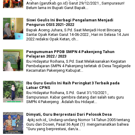
Arahan (garutkab.go.id) Garut 29/12/2021 , Sampurasun!
Belum lama ini Bupati Garut Bapak...
Siswi Geulis Ini Berbagi Pengalaman Menjadi
Pengurus OSIS 2021-2022
Bapak Aceng Juhara, S.Pd. Saat Menjadi Host Bincang
Santai Opak Ketan Garut 14-06-2022 , Hari ini Selasa 14 Juni
2022 redaksi Opak Ketan, ch...
Pengumuman PPDB SMPN 4 Pakenjeng Tahun
Pelajaran 2022 / 2023
Ibu Hidayatur Roihana, S.Pd. Saat Melaksanakan Kegiatan
Pembelajaran SMPN 4 Pakenjeng terletak di Desa Tegalgede
Kecamatan Pakenjeng Kabupat...
Ibu Guru Geulis Ini Raih Peringkat 3 Terbaik pada
Latsar CPNS
Ibu Hidayatur Roihana, S.Pd. Garut 31/10/2021 ,
Sampurasun. Kabar gembira datang dari salah satu guru
SMPN 4 Pakenjeng . Adalah Ibu Hidayat...
Dimyati, Guru Berprestasi Dari Pelosok Desa
4pkj.sch.id_ Undang-undang Nomor 14 Tahun 2005 tentang
Guru dan Dosen, Pasal 36 Ayat (1) mengamanatkan bahwa
“Guru yang berprestasi, dan/a...