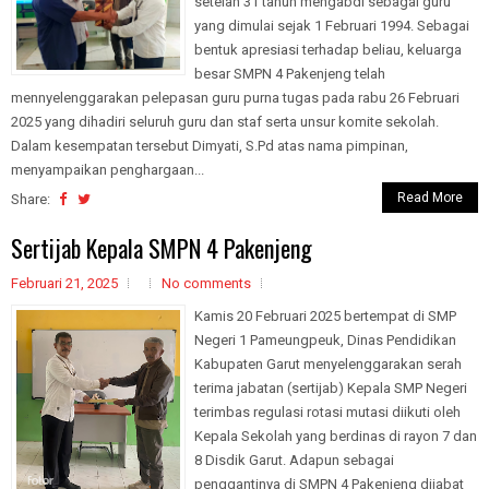
setelah 31 tahun mengabdi sebagai guru
yang dimulai sejak 1 Februari 1994. Sebagai
bentuk apresiasi terhadap beliau, keluarga
besar SMPN 4 Pakenjeng telah
mennyelenggarakan pelepasan guru purna tugas pada rabu 26 Februari
2025 yang dihadiri seluruh guru dan staf serta unsur komite sekolah.
Dalam kesempatan tersebut Dimyati, S.Pd atas nama pimpinan,
menyampaikan penghargaan...
Read More
Share:
Sertijab Kepala SMPN 4 Pakenjeng
Februari 21, 2025
No comments
Kamis 20 Februari 2025 bertempat di SMP
Negeri 1 Pameungpeuk, Dinas Pendidikan
Kabupaten Garut menyelenggarakan serah
terima jabatan (sertijab) Kepala SMP Negeri
terimbas regulasi rotasi mutasi diikuti oleh
Kepala Sekolah yang berdinas di rayon 7 dan
8 Disdik Garut. Adapun sebagai
penggantinya di SMPN 4 Pakenjeng dijabat