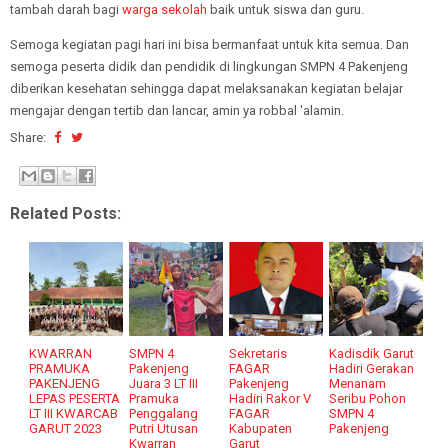
tambah darah bagi
warga sekolah
baik untuk siswa dan guru.
Semoga kegiatan pagi hari ini bisa bermanfaat untuk kita semua. Dan
semoga peserta didik dan pendidik di lingkungan SMPN 4 Pakenjeng
diberikan kesehatan sehingga dapat melaksanakan kegiatan belajar
mengajar dengan tertib dan lancar, amin ya robbal 'alamin.
Share:
Related Posts:
KWARRAN
SMPN 4
Sekretaris
Kadisdik Garut
PRAMUKA
Pakenjeng
FAGAR
Hadiri Gerakan
PAKENJENG
Juara 3 LT III
Pakenjeng
Menanam
LEPAS PESERTA
Pramuka
Hadiri Rakor V
Seribu Pohon
LT III KWARCAB
Penggalang
FAGAR
SMPN 4
GARUT 2023
Putri Utusan
Kabupaten
Pakenjeng
Kwarran
Garut