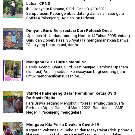
Latsar CPNS
Ibu Hidayatur Roihana, S.Pd. Garut 31/10/2021 ,
Sampurasun. Kabar gembira datang dari salah satu guru
SMPN 4 Pakenjeng . Adalah Ibu Hidayat...
Dimyati, Guru Berprestasi Dari Pelosok Desa
4pkj.sch.id_ Undang-undang Nomor 14 Tahun 2005 tentang
Guru dan Dosen, Pasal 36 Ayat (1) mengamanatkan bahwa
“Guru yang berprestasi, dan/a...
Mengapa Guru Harus Menulis?
Bapak Aceng Juhara, S.Pd. Saat Menjadi Pembina Upacara
(Ilustrasi) Adalah sebuah keniscayaan bagi seorang guru
untuk menghasilkan tulisan be...
SMPN 4 Pakenjeng Gelar Pemilihan Ketua OSIS
Berbasis Digital
Para Siswa sedang Mengikuti Proses Pemungutan Suara
Berbasis Digital Garut, 14 Maret 2022 . Baru-baru ini SMP
Negeri 4 Pakenjeng menggelar P...
Mengapa Kita Perlu Divaksin Covid-19
Kegiatan Vaksinasi di Sekolah dan Masyarakat (dok. pribadi)
Hai semua, apa kabarnya hari ini? semoga selalu dalam