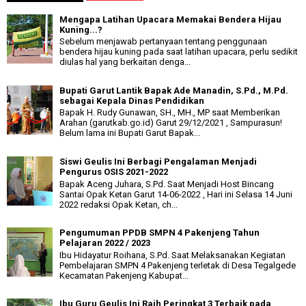
Mengapa Latihan Upacara Memakai Bendera Hijau
Kuning...?
Sebelum menjawab pertanyaan tentang penggunaan
bendera hijau kuning pada saat latihan upacara, perlu sedikit
diulas hal yang berkaitan denga...
Bupati Garut Lantik Bapak Ade Manadin, S.Pd., M.Pd.
sebagai Kepala Dinas Pendidikan
Bapak H. Rudy Gunawan, SH., MH., MP saat Memberikan
Arahan (garutkab.go.id) Garut 29/12/2021 , Sampurasun!
Belum lama ini Bupati Garut Bapak...
Siswi Geulis Ini Berbagi Pengalaman Menjadi
Pengurus OSIS 2021-2022
Bapak Aceng Juhara, S.Pd. Saat Menjadi Host Bincang
Santai Opak Ketan Garut 14-06-2022 , Hari ini Selasa 14 Juni
2022 redaksi Opak Ketan, ch...
Pengumuman PPDB SMPN 4 Pakenjeng Tahun
Pelajaran 2022 / 2023
Ibu Hidayatur Roihana, S.Pd. Saat Melaksanakan Kegiatan
Pembelajaran SMPN 4 Pakenjeng terletak di Desa Tegalgede
Kecamatan Pakenjeng Kabupat...
Ibu Guru Geulis Ini Raih Peringkat 3 Terbaik pada