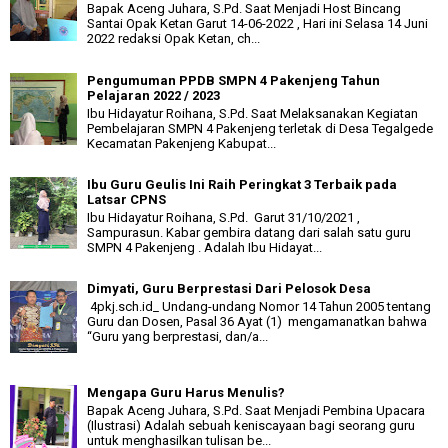
Bapak Aceng Juhara, S.Pd. Saat Menjadi Host Bincang
Santai Opak Ketan Garut 14-06-2022 , Hari ini Selasa 14 Juni
2022 redaksi Opak Ketan, ch...
Pengumuman PPDB SMPN 4 Pakenjeng Tahun
Pelajaran 2022 / 2023
Ibu Hidayatur Roihana, S.Pd. Saat Melaksanakan Kegiatan
Pembelajaran SMPN 4 Pakenjeng terletak di Desa Tegalgede
Kecamatan Pakenjeng Kabupat...
Ibu Guru Geulis Ini Raih Peringkat 3 Terbaik pada
Latsar CPNS
Ibu Hidayatur Roihana, S.Pd. Garut 31/10/2021 ,
Sampurasun. Kabar gembira datang dari salah satu guru
SMPN 4 Pakenjeng . Adalah Ibu Hidayat...
Dimyati, Guru Berprestasi Dari Pelosok Desa
4pkj.sch.id_ Undang-undang Nomor 14 Tahun 2005 tentang
Guru dan Dosen, Pasal 36 Ayat (1) mengamanatkan bahwa
“Guru yang berprestasi, dan/a...
Mengapa Guru Harus Menulis?
Bapak Aceng Juhara, S.Pd. Saat Menjadi Pembina Upacara
(Ilustrasi) Adalah sebuah keniscayaan bagi seorang guru
untuk menghasilkan tulisan be...