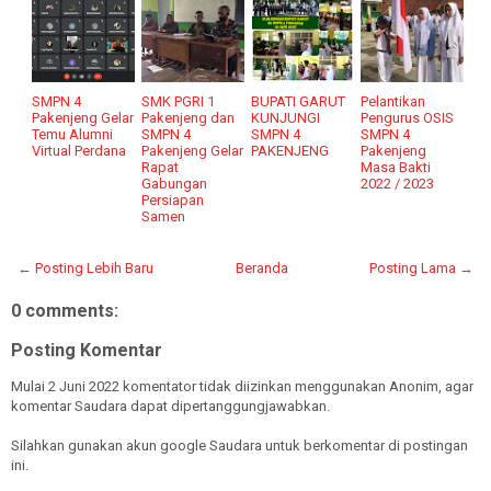
SMPN 4
SMK PGRI 1
BUPATI GARUT
Pelantikan
Pakenjeng Gelar
Pakenjeng dan
KUNJUNGI
Pengurus OSIS
Temu Alumni
SMPN 4
SMPN 4
SMPN 4
Virtual Perdana
Pakenjeng Gelar
PAKENJENG
Pakenjeng
Rapat
Masa Bakti
Gabungan
2022 / 2023
Persiapan
Samen
← Posting Lebih Baru
Beranda
Posting Lama →
0 comments:
Posting Komentar
Mulai 2 Juni 2022 komentator tidak diizinkan menggunakan Anonim, agar
komentar Saudara dapat dipertanggungjawabkan.
Silahkan gunakan akun google Saudara untuk berkomentar di postingan
ini.