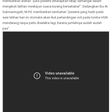
memberikan arahan “para peserta diharapkan tetap semangat dalam
mengikuti latihan meskipun cuaca kurang bersahabat”. Sedangkan Ibu Ai
Sukmaningsih, M.Pd. memberikan tambahan “peserta yang hadir pada
sesi latihan hari ini otomatis akan ikut pertandingan voli pada lomba HGN
mendatang tanpa perlu diseleksi lagi, karena jumlahnya sudah sudah
pas”.