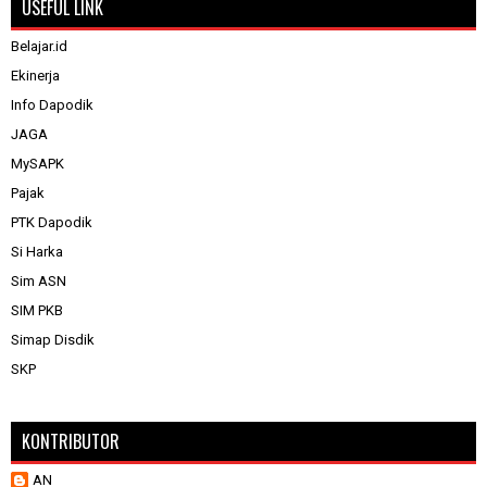
USEFUL LINK
Belajar.id
Ekinerja
Info Dapodik
JAGA
MySAPK
Pajak
PTK Dapodik
Si Harka
Sim ASN
SIM PKB
Simap Disdik
SKP
KONTRIBUTOR
AN