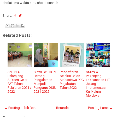
sholat lima waktu atau sholat sunnah.
Share:
Related Posts:
SMPN 4
Siswi Geulis Ini
Pendaftaran
SMPN 4
Pakenjeng
Berbagi
Seleksi Calon
Pakenjeng
Sukses Gelar
Pengalaman
Mahasiswa PPG
Laksanakan IHT
PAT Tahun
Menjadi
Prajabatan
Jelang
Pelajaran 2021 /
Pengurus OSIS
Tahun 2022
Implementasi
2022
2021-2022
Kurikulum
Merdeka
← Posting Lebih Baru
Beranda
Posting Lama →