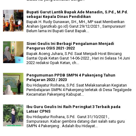
Bupati Garut Lantik Bapak Ade Manadin, S.Pd., M.Pd.
sebagai Kepala Dinas Pendidikan
Bapak H. Rudy Gunawan, SH., MH., MP saat Memberikan
Arahan (garutkab.go.id) Garut 29/12/2021 , Sampurasun!
Belum lama ini Bupati Garut Bapak...
Siswi Geulis Ini Berbagi Pengalaman Menjadi
Pengurus OSIS 2021-2022
Bapak Aceng Juhara, S.Pd. Saat Menjadi Host Bincang
Santai Opak Ketan Garut 14-06-2022 , Hari ini Selasa 14 Juni
2022 redaksi Opak Ketan, ch...
Pengumuman PPDB SMPN 4 Pakenjeng Tahun
Pelajaran 2022 / 2023
Ibu Hidayatur Roihana, S.Pd. Saat Melaksanakan Kegiatan
Pembelajaran SMPN 4 Pakenjeng terletak di Desa Tegalgede
Kecamatan Pakenjeng Kabupat...
Ibu Guru Geulis Ini Raih Peringkat 3 Terbaik pada
Latsar CPNS
Ibu Hidayatur Roihana, S.Pd. Garut 31/10/2021 ,
Sampurasun. Kabar gembira datang dari salah satu guru
SMPN 4 Pakenjeng . Adalah Ibu Hidayat...