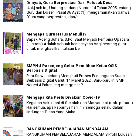
Dimyati, Guru Berprestasi Dari Pelosok Desa
4pkj.sch.id_ Undang-undang Nomor 14 Tahun 2005 tentang
Guru dan Dosen, Pasal 36 Ayat (1) mengamanatkan bahwa
“Guru yang berprestasi, dan/a...
Mengapa Guru Harus Menulis?
Bapak Aceng Juhara, S.Pd. Saat Menjadi Pembina Upacara
(Ilustrasi) Adalah sebuah keniscayaan bagi seorang guru
untuk menghasilkan tulisan be...
SMPN 4 Pakenjeng Gelar Pemilihan Ketua OSIS
Berbasis Digital
Para Siswa sedang Mengikuti Proses Pemungutan Suara
Berbasis Digital Garut, 14 Maret 2022 . Baru-baru ini SMP
Negeri 4 Pakenjeng menggelar P...
Mengapa Kita Perlu Divaksin Covid-19
Kegiatan Vaksinasi di Sekolah dan Masyarakat (dok. pribadi)
Hai semua, apa kabarnya hari ini? semoga selalu dalam
lindungan Tuhan Yang Maha ...
RANGKUMAN PEMBELAJARAN MENDALAM
RANGKUMAN PEMBELAJARAN MENDALAM 8 Profil Lulusan